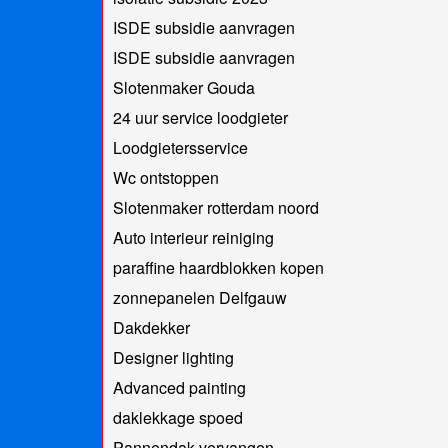
ISDE subsidie aanvragen
ISDE subsidie aanvragen
Slotenmaker Gouda
24 uur service loodgieter
Loodgietersservice
Wc ontstoppen
Slotenmaker rotterdam noord
Auto interieur reiniging
paraffine haardblokken kopen
zonnepanelen Delfgauw
Dakdekker
Designer lighting
Advanced painting
daklekkage spoed
Pannendak vervangen